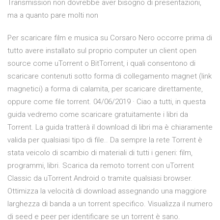
Transmission non dovrebbe aver bisogno di presentazioni,
ma a quanto pare molti non
Per scaricare film e musica su Corsaro Nero occorre prima di
tutto avere installato sul proprio computer un client open
source come uTorrent o BitTorrent, i quali consentono di
scaricare contenuti sotto forma di collegamento magnet (link
magnetici) a forma di calamita, per scaricare direttamente,
oppure come file torrent. 04/06/2019 · Ciao a tutti, in questa
guida vedremo come scaricare gratuitamente i libri da
Torrent. La guida tratterà il download di libri ma è chiaramente
valida per qualsiasi tipo di file.. Da sempre la rete Torrent è
stata veicolo di scambio di materiali di tutti i generi: film,
programmi, libri. Scarica da remoto torrent con uTorrent
Classic da uTorrent Android o tramite qualsiasi browser.
Ottimizza la velocità di download assegnando una maggiore
larghezza di banda a un torrent specifico. Visualizza il numero
di seed e peer per identificare se un torrent è sano.