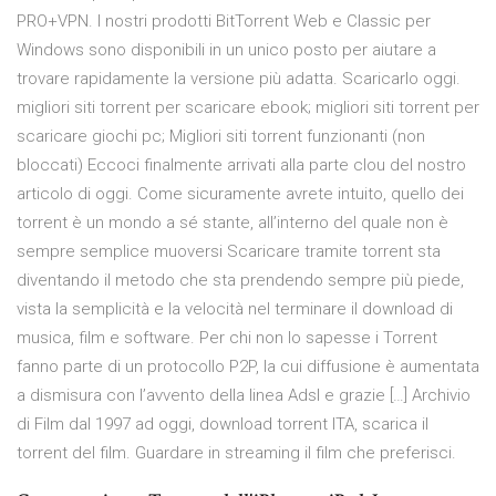
PRO+VPN. I nostri prodotti BitTorrent Web e Classic per
Windows sono disponibili in un unico posto per aiutare a
trovare rapidamente la versione più adatta. Scaricarlo oggi.
migliori siti torrent per scaricare ebook; migliori siti torrent per
scaricare giochi pc; Migliori siti torrent funzionanti (non
bloccati) Eccoci finalmente arrivati alla parte clou del nostro
articolo di oggi. Come sicuramente avrete intuito, quello dei
torrent è un mondo a sé stante, all’interno del quale non è
sempre semplice muoversi Scaricare tramite torrent sta
diventando il metodo che sta prendendo sempre più piede,
vista la semplicità e la velocità nel terminare il download di
musica, film e software. Per chi non lo sapesse i Torrent
fanno parte di un protocollo P2P, la cui diffusione è aumentata
a dismisura con l’avvento della linea Adsl e grazie […] Archivio
di Film dal 1997 ad oggi, download torrent ITA, scarica il
torrent del film. Guardare in streaming il film che preferisci.