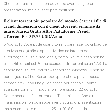
Che dire, Transmission non dovrebbe aver bisogno di
presentazioni, ma a quanto pare molti non
Il client torrent più popolare del mondo. Scarica i file di
grandi dimensioni con il client µtorrent, semplice da
usare. Scarica Gratis Altre Piattaforme; Prendi
µTorrent Pro $19.95 USD/Anno
6 Ago 2019 Você pode usar o torrent para fazer download de
arquivos que já são disponibilizados na internet com
autorização, ou seja, são legais, como Nel mio caso non ho
client BitTorrent sul PC ma scarico tutti i torrent su un NAS. La
risorsa non "spunta" dal browser perché Windows 10 non sa
come gestirla ( ho Sei preoccupato che la polizia possa
rintracciarti? Ecco una guida passo per passo su come
scaricare torrent in modo anonimo e sicuro. 22 lug 2019
Come scaricare file torrent con Transmission. Che dire,
Transmission non dovrebbe aver bisogno di presentazioni,
ma a quanto pare molti non 25 ott 2018 Guida alla