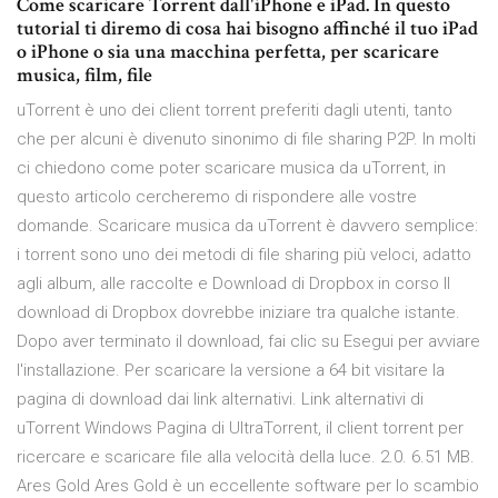
Come scaricare Torrent dall'iPhone e iPad. In questo
tutorial ti diremo di cosa hai bisogno affinché il tuo iPad
o iPhone o sia una macchina perfetta, per scaricare
musica, film, file
uTorrent è uno dei client torrent preferiti dagli utenti, tanto
che per alcuni è divenuto sinonimo di file sharing P2P. In molti
ci chiedono come poter scaricare musica da uTorrent, in
questo articolo cercheremo di rispondere alle vostre
domande. Scaricare musica da uTorrent è davvero semplice:
i torrent sono uno dei metodi di file sharing più veloci, adatto
agli album, alle raccolte e Download di Dropbox in corso Il
download di Dropbox dovrebbe iniziare tra qualche istante.
Dopo aver terminato il download, fai clic su Esegui per avviare
l'installazione. Per scaricare la versione a 64 bit visitare la
pagina di download dai link alternativi. Link alternativi di
uTorrent Windows Pagina di UltraTorrent, il client torrent per
ricercare e scaricare file alla velocità della luce. 2.0. 6.51 MB.
Ares Gold Ares Gold è un eccellente software per lo scambio