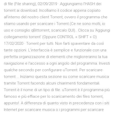
di file (File sharing), 02/09/2019 · Aggiungiamo l’HASH dei
torrent ai download. Incolliamo il codice appena copiato
all’interno del nostro client Torrent, ovvero il programma che
stiamo usando per scaricare i Torrent.(Ce ne sono molti, io
uso e consiglio qBittorrent, scaricalo QUI).. Clicca su ‘Aggiungi
collegamento torrent’ (Oppure CONTROL + SHIFT + O)
17/02/2020 · Torrent per tutti. Non farti spaventare da così
tante opzioni. L'interfaccia è semplice e funzionale con una
perfetta organizzazione di elementi che miglioreranno la tua
navigazione e l'accesso a ogni angolo del programma. Investi
qualche secondo per configurare uTorrent. Per scaricare
torrent … Iniziamo questa sezione su come scaricare musica
tramite Torrent facendo alcuni chiarimenti fondamentali.
Torrent è il nome di un tipo di file. uTorrent è il programma più
famoso e più effiace per lo scaricamento dei files torrent,
appunto!. A differenza di quanto visto in precedenza con i siti
Internet per scaricare musica o i programmi per scaricare